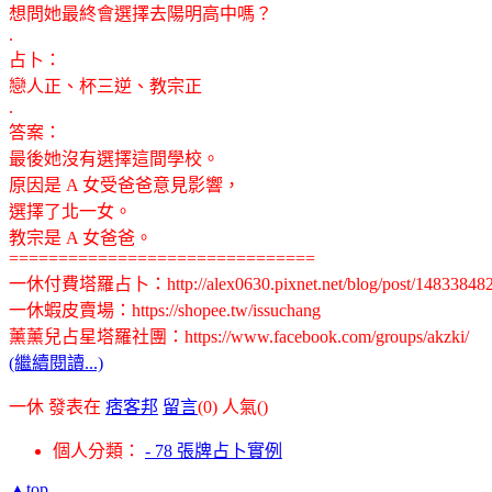
想問她最終會選擇去陽明高中嗎？
.
占卜：
戀人正、杯三逆、教宗正
.
答案：
最後她沒有選擇這間學校。
原因是 A 女受爸爸意見影響，
選擇了北一女。
教宗是 A 女爸爸。
===============================
一休付費塔羅占卜：http://alex0630.pixnet.net/blog/post/14833848
一休蝦皮賣場：https://shopee.tw/issuchang
薰薰兒占星塔羅社團：https://www.facebook.com/groups/akzki/
(繼續閱讀...)
一休 發表在
痞客邦
留言
(0)
人氣(
)
個人分類：
- 78 張牌占卜實例
▲top