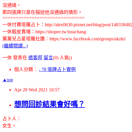
沒通過，
那四張牌只是在描述他沒通過的情形。
===============================
一休付費塔羅占卜：http://alex0630.pixnet.net/blog/post/14833848
一休蝦皮賣場：https://shopee.tw/issuchang
薰薰兒占星塔羅社團：https://www.facebook.com/groups/akzki/
(繼續閱讀...)
一休 發表在
痞客邦
留言
(0)
人氣(
)
個人分類：
- 78 張牌占卜實例
▲top
Apr
28
Wed
2021
10:57
想問回診結果會好嗎？
占卜人：
女生。
.