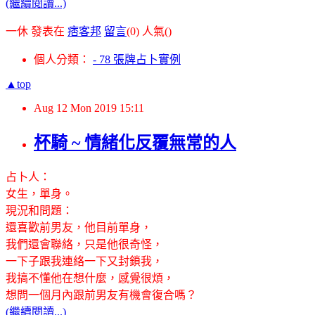
(繼續閱讀...)
一休 發表在
痞客邦
留言
(0)
人氣(
)
個人分類：
- 78 張牌占卜實例
▲top
Aug
12
Mon
2019
15:11
杯騎 ~ 情緒化反覆無常的人
占卜人：
女生，單身。
現況和問題：
還喜歡前男友，他目前單身，
我們還會聯絡，只是他很奇怪，
一下子跟我連絡一下又封鎖我，
我搞不懂他在想什麼，感覺很煩，
想問一個月內跟前男友有機會復合嗎？
(繼續閱讀...)