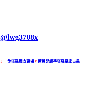
@lwg3708x
團
#
一休塔羅蝦皮賣場
#
薰薰兒超準塔羅星座占星