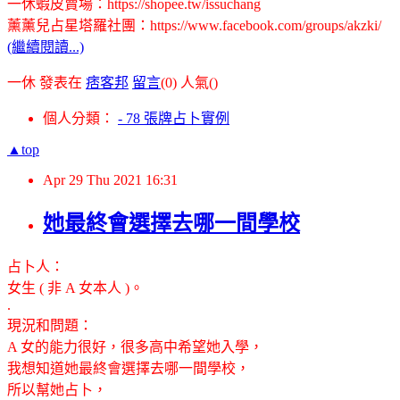
一休蝦皮賣場：https://shopee.tw/issuchang
薰薰兒占星塔羅社團：https://www.facebook.com/groups/akzki/
(繼續閱讀...)
一休 發表在
痞客邦
留言
(0)
人氣(
)
個人分類：
- 78 張牌占卜實例
▲top
Apr
29
Thu
2021
16:31
她最終會選擇去哪一間學校
占卜人：
女生 ( 非 A 女本人 )。
.
現況和問題：
A 女的能力很好，很多高中希望她入學，
我想知道她最終會選擇去哪一間學校，
所以幫她占卜，